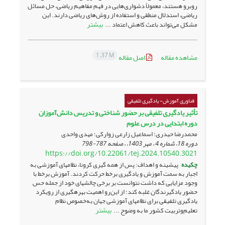
روبرو هستند، معمولاً دشواری‌هایی در فهم مفاهیم ریاضی، حل مسائل
ریاضی، استدلال منطقی و استفاده از روش‌های ریاضی دارند. این
بیشتر
مشکل می‌تواند باعث کاهش اعتماد ...
1.37 M
مشاهده مقاله
اصل مقاله
فناوری آموزش- یادگیری تلفیقی
تأثیر یادگیری تلفیقی بر حضور شناختی و تدریس دانش‌آموزان
دوره ابتدایی در درس علوم
محمدرضا حیدری؛ اسماعیل زارعی زوارکی؛ مهدی واحدی
دوره 18، شماره 4 ، مهر 1403، ، صفحه
787-798
https://doi.org/10.22061/tej.2024.10540.3021
چکیده
پیشینه و اهداف: پس از همه گیری کرونا، نظام­های آموزشی به
اجبار به سمت آموزش و یادگیری برخط حرکت کردند. آموزش برخط با
وجود مزایایی که داشت نتوانست بر برخی چالش­های خود از جمله حس
حضور یادگیرندگان غلبه کند؛ از این‌رو اهمیت بهره­گیری از رویکرد
یادگیری تلفیقی برای نظام­های آموزشی جهان به‌خصوص نظام
بیشتر
تعلیم‌وتربیت کشور ما به وضوح ...