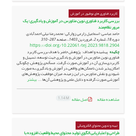
کاربرد فناوری های نوظهور در آموزش
بررسی کاربرد فناوری‌ نوین متاورس در آموزش و یادگیری: یک
مرور نظام‌مند
حامد عباسی؛ اسماعیل زارعی زوارکی؛ محمدرضا نیلی احمدآبادی
دوره 18، شماره 2 ، فروردین 1403، ، صفحه
287-310
https://doi.org/10.22061/tej.2023.9818.2904
چکیده
پیشینه و اهداف: پژوهش حاضر با هدف بررسی کاربرد
فناوری‌ نوین متاورس در آموزش و یادگیری جهت توسعه، تسهیل و
کاربردی‌سازی آن در آموزش صورت گرفت. مسأله‌ی پژوهش، چگونگی
امکان‌پذیر شدن ناممکن‌های واقعی در آموزش و یادگیری به صورت
شهودی و نقش متاورس در این زمینه، میزان موفقیت پژوهش‌های
بیشتر
آموزشی صورت گرفته و دلایل علمی و پژوهشی آن‌ها ...
1.14 M
مشاهده مقاله
اصل مقاله
تهیه و تدوین محتوای الکترونیکی
طراحی و اعتباریابی الگوی تولید محتوای محیط واقعیت افزوده با