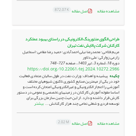
872.07 K
مشاهده مقاله
اصل مقاله
طراحی الگوی منتورینگ الکترونیکی در راستای بهبود عملکرد
کارکنان شرکت پالایش نفت تهران
مریم فلاحی؛ محمدرضا نیلی احمدآبادی؛ حمید رضا مقامی؛ اسماعیل
زارعی زوارکی؛ علی دلاور
دوره 18، شماره 3 ، تیر 1403، ، صفحه
727-748
https://doi.org/10.22061/tej.2024.10272.2986
چکیده
پیشینه و اهداف: وزارت نفت در طول سالیان متمادی فعالیت
خود در یکی از مهمترین صنایع کشوری تاکنون شیوه­های مختلف
آموزشی را اعم از الکترونیکی و غیرالکترونیکی امتحان کرده است و
اساسا مقوله آموزش کارکنان در زمینه­های تخصصی و عمومی در دستور
کارش قرار داشته و دارد. از این حیث چنین سازمان بزرگی برای
بیشتر
توسعه فردی و شغلی تمامی چند هزار کارکنانش ...
2.02 M
مشاهده مقاله
اصل مقاله