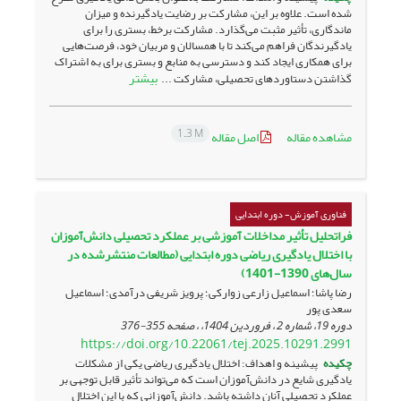
شده است. علاوه بر این، مشارکت بر رضایت یادگیرنده و میزان
ماندگاری، تأثیر مثبت می‌گذارد. مشارکت برخط، بستری را برای
یادگیرندگان فراهم می‌کند تا با همسالان و مربیان خود، فرصت‌هایی
برای همکاری ایجاد کند و دسترسی به منابع و بستری برای به اشتراک
بیشتر
گذاشتن دستاوردهای تحصیلی، مشارکت ...
1.3 M
مشاهده مقاله
اصل مقاله
فناوری آموزش- دوره ابتدایی
فراتحلیل تأثیر مداخلات آموزشی بر عملکرد تحصیلی دانش‌آموزان
با اختلال یادگیری ریاضی دوره ابتدایی (مطالعات منتشرشده در
سال‌های 1390-1401)
رضا پاشا؛ اسماعیل زارعی زوارکی؛ پرویز شریفی درآمدی؛ اسماعیل
سعدی پور
دوره 19، شماره 2 ، فروردین 1404، ، صفحه
355-376
https://doi.org/10.22061/tej.2025.10291.2991
چکیده
پیشینه و اهداف: اختلال یادگیری ریاضی یکی از مشکلات
یادگیری شایع در دانش‌آموزان است که می‌تواند تأثیر قابل توجهی بر
عملکرد تحصیلی آنان داشته باشد. دانش‌آموزانی که با این اختلال