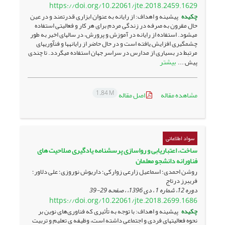
https://doi.org/10.22061/jte.2018.2459.1629
چکیده
پیشینه و اهداف: از رایانه به عنوان ابزاری قدرتمند و در عین
حال مقرون به صرفه در زندگی مردم برای هر کار و فعالیتی استفاده
می­شود. استفاده از رایانه در آموزش و پرورش، در سال­های اخیر به طور
چشمگیری افزایش یافته است و در حال حاضر از رایانه­ها و فن­آوری­های
مرتبط در بسیاری از مدارس در سراسر جهان استفاده می­گردد. ﺗﺎ ﭼﻨﺪی
بیشتر
ﭘﯿﺶ ...
1.84 M
مشاهده مقاله
اصل مقاله
سواد اطلاعاتی
ساخت، اعتباریابی و رواسازی پرسشنامه یادگیری صلاحیت های
فناورانه دانشجو معلمان
روشن احمدی؛ اسماعیل زارعی زوارکی؛ داریوش نوروزی؛ علی دلاور؛
فریبرز درتاج
دوره 12، شماره 1 ، دی 1396، ، صفحه
29-39
https://doi.org/10.22061/jte.2018.2699.1686
چکیده
پیشینه و اهداف: با توجه به تأثیری که فناوری‌های نوین بر
نحوه فعالیتهای فردی و اجتماعی داشته است، وظیفه ی تعلیم و تربیت