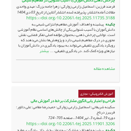
چرخش ذهنی دانش‌آموزان با آسیب شنوایی در مفاهیم شیمی
فرمند فرزین؛ اسماعیل زارعی زوارکی؛ زهرا جامه بزرگ؛ مهدی واحدی
مقالات آماده انتشار، پذیرفته شده، انتشار آنلاین از تاریخ
03 دی 1404
https://doi.org/10.22061/tej.2025.11735.3188
چکیده
پیشینه و اهداف: آموزش مفاهیم انتزاعی شیمی به
دانش‌آموزان با آسیب شنوایی یکی از چالش‌های اساسی نظام آموزشی
است. توانایی چرخش ذهنی، به‌عنوان مؤلفه اصلی تفکر فضایی، نقش
محوری در درک مفاهیم شیمی دارد و پژوهش‌ها نشان می‌دهند که
رویکرد یادگیری تلفیقی می‌تواند به بهبود یادگیری در دانش‌آموزان با
بیشتر
نیازهای ویژه کمک کند. در یادگیری تلفیقی، ...
مشاهده مقاله
آموزش الکترونیکی- مجازی
طراحی و اعتبار یابی الگوی مشارکت برخط در آموزش عالی
سکینه شریفاتی؛ اسماعیل زارعی زوارکی؛ حمیدرضا مقامی؛ علی دلاور؛
فریبرز درتاج
دوره 19، شماره 3 ، تیر 1404، ، صفحه
705-724
https://doi.org/10.22061/tej.2025.11901.3206
چکیده
پیشینه و اهداف: مشارکت به‌عنوان بخش ذاتی یادگیری مطرح