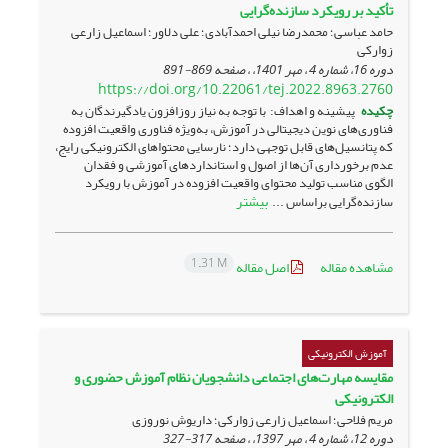
تأکید بر رویکرد سازنده‌گرایی
حامد عباسی؛ محمدرضا نیلی احمدآبادی؛ علی دلاور؛ اسماعیل زارعی
زوارکی
دوره 16، شماره 4 ، مهر 1401، ، صفحه
869-891
https://doi.org/10.22061/tej.2022.8963.2760
چکیده
پیشینه و اهداف: با توجه به نیاز روزافزون یادگیرندگان به
فناوری‌های نوین دیجیتالی در آموزش، به‌ویژه فناوری واقعیت افزوده
که پتانسیل‌های قابل توجهی دارد؛ نارسایی محتواهای الکترونیکی رایج،
عدم برخورداری آن‌ها از اصول و استانداردهای آموزشی و فقدان
الگوی مناسب تولید محتوای واقعیت افزوده در آموزش با رویکرد
بیشتر
سازنده‌گرایی براساس ...
1.31 M
مشاهده مقاله
اصل مقاله
آموزش الکترونیکی
مقایسه مهارت‌های اجتماعی دانشجویان نظام آموزش حضوری و
الکترونیکی
مریم فلاحی؛ اسماعیل زارعی زوارکی؛ داریوش نوروزی
دوره 12، شماره 4 ، مهر 1397، ، صفحه
317-327