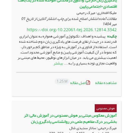
یادگیری زبان خارجی: وا کاوی درماندگی آموخته شده در یک بافت
اقتصادی-اجتماعی پایین
ملیکا افتخاری؛ مهرک رحیمی
مقالات آماده انتشار، اصلاح شده برای چاپ، انتشار آنلاین از تاریخ
01
مهر 1404
https://doi.org/10.22061/tej.2026.12814.3342
چکیده
پیشینه و اهداف: تکنولوژی آموزشی همواره به عنوان ابزاری
قدرتمند در جهت ارتقای فرصت های یادگیری زبان دوم شناخته شده
است. استفاده از فناوری در آموزش به ویژه در مناطق کم برخوردار،
که عموماً در آن کیفیت آموزشی پایین و منابع آموزشی محدود است،
اهمیت بیشتری می یابد. در میان ابزارهای نوظهور، محیط های مبتنی بر
بیشتر
واقعیت مجازی توجه بسیاری را به ...
1.25 M
مشاهده مقاله
اصل مقاله
هوش مصنوعی
آموزش معکوس مبتنی بر هوش مصنوعی در آموزش عالی: اثر
بخشی بر درک مفاهیم علمی در روانشناسی یادگیری زبان
مهرک رحیمی؛ ساناز سدیدی شال