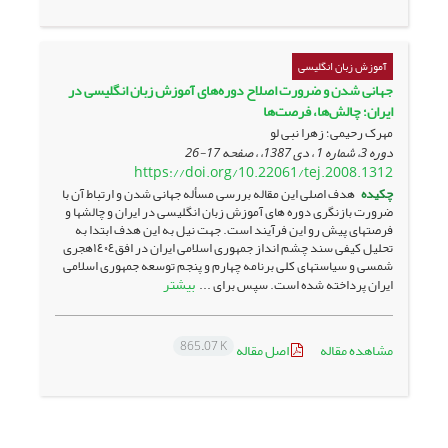
آموزش زبان انگلیسی
جهانی شدن و ضرورت اصلاح دوره‌های آموزش زبان انگلیسی در
ایران؛ چالش‌ها، فرصت‌ها
مهرک رحیمی؛ زهرا نبی لو
دوره 3، شماره 1 ، دی 1387، ، صفحه
17-26
https://doi.org/10.22061/tej.2008.1312
چکیده
هدف اصلی این مقاله بررسی مسأله جهانی شدن و ارتباط آن با
ضرورت بازنگری دوره های آموزش زبان انگلیسی در ایران و چالش­ها و
فرصت­های پیش رو این فرآیند است. جهت نیل به این هدف ابتدا به
تحلیل کیفی سند چشم انداز جمهوری اسلامی ایران در افق١٤٠٤هجری
شمسی و سیاست­های کلی برنامه چهارم و پنجم توسعه جمهوری اسلامی
بیشتر
ایران پرداخته شده است. سپس برای ...
865.07 K
مشاهده مقاله
اصل مقاله