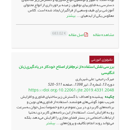
دسترسی به فناوری­های نوظهور، زمینه برخورداری از انواع محتوای
آموزشی برای طیف وسعیی از فراگیران ایجاد شده است. کلاس
بیشتر
معکوس یکی از ایده­های ...
683.02 K
مشاهده مقاله
اصل مقاله
تکنولوژی آموزشی
بررسی نقش استفاده از نرم‌افزار اصلاح خودکار در یادگیری زبان
انگلیسی
مهرک رحیمی؛ علی شهریاری
دوره 13، شماره 3 ، تیر 1398، ، صفحه
511-520
https://doi.org/10.22061/jte.2019.4331.2048
چکیده
پیشینه و اهداف: با گسترش زیرساخت­های فناوری و افزایش
ضریب نفوذ گوشی‌های هوشمند، استفاده از فناوری‌های نوین و
برنامه‌های کاربردی در بین عموم مردم و خصوصاً نسل جوان به‌سرعت
رو به افزایش است. استفاده از این برنامه‌های کاربردی نه‌تنها
ارتباطات اجتماعی در بستر فضای مجازی را افزایش می‌دهد، بلکه
بیشتر
می‌تواند روند انجام تکالیف و پروژه‌های ...