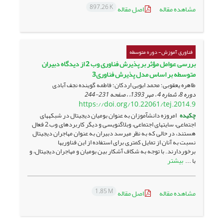
897.26 K
مشاهده مقاله
اصل مقاله
فناوری آموزش- دوره متوسطه
بررسی عوامل مؤثر بر پذیرش فناوری وب 2 از دیدگاه دبیران
متوسطه بر اساس مدل پذیرش فناوری3
طاهره یعقوبی؛ محمد ابویی اردکان؛ فاطمه گوینده نجف آبادی
دوره 8، شماره 4 ، مهر 1393، ، صفحه
231-244
https://doi.org/10.22061/tej.2014.9
چکیده
امروزه دانش­آموزان به ­عنوان بومیان دیجیتال در شبکه­های
اجتماعی، سایت­های اجتماعی، وبلاگ­نویسی و دیگر کاربرد­های وب 2 فعال
هستند، در حالی که به نظر می­رسد دبیران به ­عنوان مهاجران دیجیتال
نسبت به آنان از تمایل کمتری برای استفاده از این فناوری­ها
برخوردارند. با توجه به شکاف آشکار بین بومیان و مهاجران دیجیتال، و
بیشتر
با ...
1.85 M
مشاهده مقاله
اصل مقاله