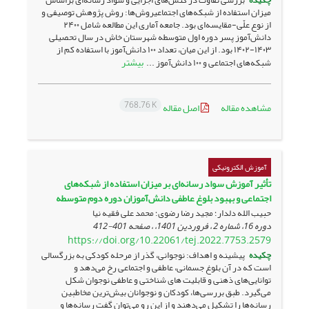
میزان استفاده از شبکه‌های اجتماعیروش‌ها‌: روش پژوهش توصیفی و
از نوع علّی-مقایسه‌ای بود. جامعه آماری این مطالعه شامل ۲۴۰۰
دانش‌آموز پسر دوره اول متوسطه شهرستان خاش در سال تحصیلی
۱۴۰۳-۱۴۰۲ بود. از این میان، تعداد ۱۰۰ دانش‌آموز با استفاده کم از
بیشتر
شبکه‌های اجتماعی و ۱۰۰ دانش‌آموز ...
768.76 K
مشاهده مقاله
اصل مقاله
آموزش الکترونیکی
تأثیر آموزش سواد رسانه‌ای بر میزان استفاده از شبکه‌های
اجتماعی و بهبود بلوغ عاطفی دانش‌آموزان دوره دوم متوسطه
حبیب الله دلدار؛ مجید رضا رضوی؛ محمد علی فقیه نیا
دوره 16، شماره 2 ، فروردین 1401، ، صفحه
401-412
https://doi.org/10.22061/tej.2022.7753.2579
چکیده
پیشینه و اهداف: نوجوانی، گذر از مرحله کودکی به بزرگسالی
است که در آن بلوغ جسمانی، عاطفی و اجتماعی رخ می‌دهد و
توانایی‌های ذهنی و قابلیت های شناختی و عاطفی نوجوان شکل
می‌گیرد. طبق بررسی‌ها، کودکان و نوجوانان بیش‌ترین مخاطبین
رسانه‌ها را تشکیل می‌دهند و از این رو می‌توان گفت رسانه‌ها و