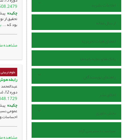
دوره 15، شماره 4 ، مهر 1400، ، صفحه
اطلاعات نشریه
508.2479
چکیده
پیش
تحقیق از نو
ارسال مقاله
ب
بود که ...
اعضای هیات تحریریه
مشاهده مق
بانک ها و نمایه نامه ها
علوم تربیتی
راهنمای نویسندگان
رابطه هوش 
عبدالمحمد 
دوره 12، شماره 2 ، فروردین 1397، ، صفحه
اخلاق نشر
848.1729
چکیده
پیشی
عمومی نسبتا
بخش داوری
احساسات و 
سیاست دسترسی آزاد
مشاهده مق