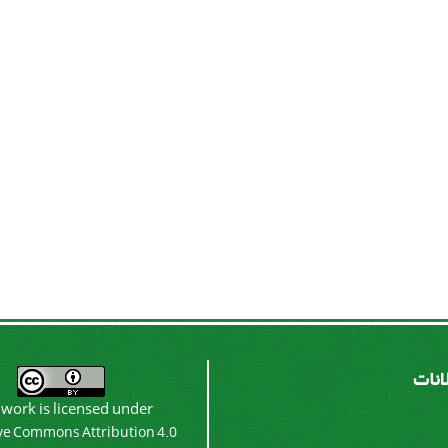
لانات
 work is licensed under
ve Commons Attribution 4.0