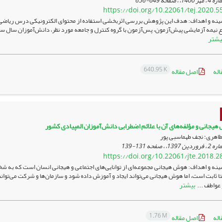
649-656
https://doi.org/10.22061/tej.2020.5
ینه و اهداف: هدف این پژوهش بررسی اثربخشی استفاده از محتوای الکترونیکی درس ریاضی ب
ع نیمه آزمایشی پیش‌آزمون، پس‌آزمون با گروه کنترل و جامعه مورد نظر، دانش‌آموزان سال 
یشتر
640.95 K
اله
اصل مقاله
هیجانی و مؤلفه‌های آن با علائم اضطرابی دانش‌آموزان المپیادی کشور
طاهری؛ نجف طهماسبی پور
131-139
https://doi.org/10.22061/jte.2018.2
نه و اهداف: هوش هیجانی مجموعه‌ای از توانایی‌های اجتماعی و هیجانی انسان است که به ش
 ثابت است، اما هوش هیجانی می‌تواند ایجاد و آموزش داده شود و سازمان‌ها و شرکت می‌توانن
بیشتر
عواطف ...
1.76 M
اله
اصل مقاله