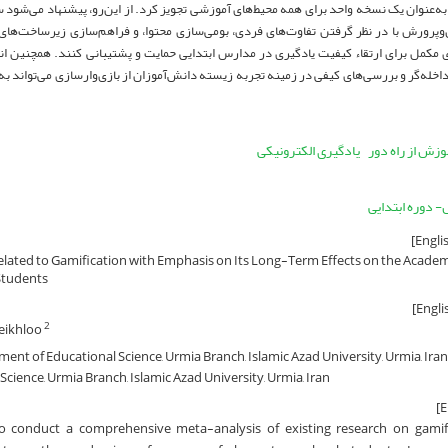
ا به‌عنوان یک نسخه واحد برای همه محیط‌های آموزشی تجویز کرد. از این‌رو، پیشنهاد می‌شو
پرورش با در نظر گرفتن تفاوت‌های فردی، بومی‌سازی محتوا، و فراهم‌سازی زیرساخت‌های ف
ری مکمل برای ارتقاء کیفیت یادگیری در مدارس ابتدایی حمایت و پشتیبانی کنند. همچنین ان
له‌گر و بررسی‌های کیفی در زمینه تجربه زیسته دانش‌آموزان از بازی‌وارسازی می‌تواند به 
وزش از راه دور
یادگیری الکترونیکی
 دوره ابتدایی
elated to Gamification with Emphasis on Its Long-Term Effects on the Academ
Students
eikhloo
2
ent of Educational Science, Urmia Branch, Islamic Azad University, Urmia, Iran
ience, Urmia Branch, Islamic Azad University, Urmia, Iran
o conduct a comprehensive meta-analysis of existing research on gamif