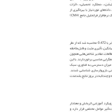
کیشن»، «عملکرد تحصیلی»، «اثرات
اده‌های موردنیاز با بهره‌گیری از
فرم‌های استاندارد استخراج داده مسرآبادی و یداللهی (۱۳۹۵) گردآوری گردید. تحلیل آماری اطلاعات با کمک نرم‌افزار فراتحلیل جامع (CMA)
بر اساس یافته‌های این پژوهش، اندازه اثر ثابت بازی‌وارسازی بر عملکرد تحصیلی دانش‌آموزان ابتدایی برابر با 0.472 محاسبه شد که از نظر
یانگین، تأثیری مثبت و قابل‌ملاحظه
مطالعات، مقادیر شاخص‌هایی همچون
و نتایج از هم‌گرایی مناسبی برخوردارند. با این
ی، میزان دسترسی به فناوری، سبک
شی بازی‌وارسازی شناسایی شدند.
و چندلایه در بروز نتایج بلندمدت
ک رویکرد آموزشی اثربخش و معنادار
تأثیر عوامل مختلفی قرار دارد و