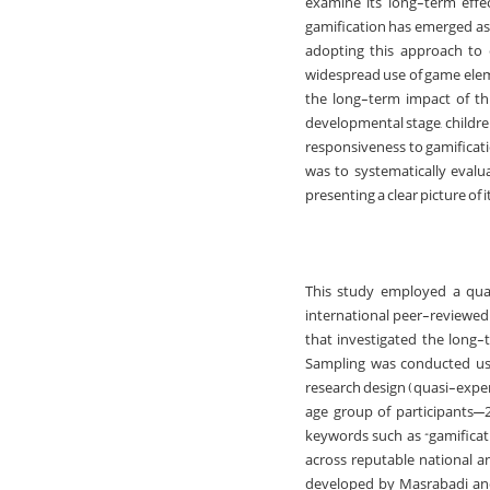
examine its long-term effe
gamification has emerged as 
adopting this approach to 
widespread use of game eleme
the long-term impact of thi
developmental stage, children
responsiveness to gamificati
was to systematically evalu
presenting a clear picture of
This study employed a quan
international peer-reviewed a
that investigated the long-
Sampling was conducted usi
research design (quasi-exper
age group of participants—21
keywords such as “gamificat
across reputable national a
developed by Masrabadi and