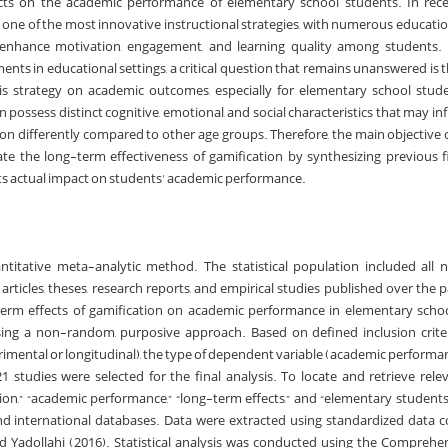
cts on the academic performance of elementary school students. In rece
one of the most innovative instructional strategies, with numerous educati
enhance motivation, engagement, and learning quality among students. 
nts in educational settings, a critical question that remains unanswered is t
s strategy on academic outcomes, especially for elementary school stude
 possess distinct cognitive, emotional, and social characteristics that may in
on differently compared to other age groups. Therefore, the main objective o
ate the long-term effectiveness of gamification by synthesizing previous 
 its actual impact on students' academic performance.
titative meta-analytic method. The statistical population included all 
rticles, theses, research reports, and empirical studies published over the p
term effects of gamification on academic performance in elementary scho
ng a non-random, purposive approach. Based on defined inclusion crite
imental or longitudinal), the type of dependent variable (academic performan
 studies were selected for the final analysis. To locate and retrieve relev
ion,” “academic performance,” “long-term effects,” and “elementary student
nd international databases. Data were extracted using standardized data 
 Yadollahi (2016). Statistical analysis was conducted using the Compreh