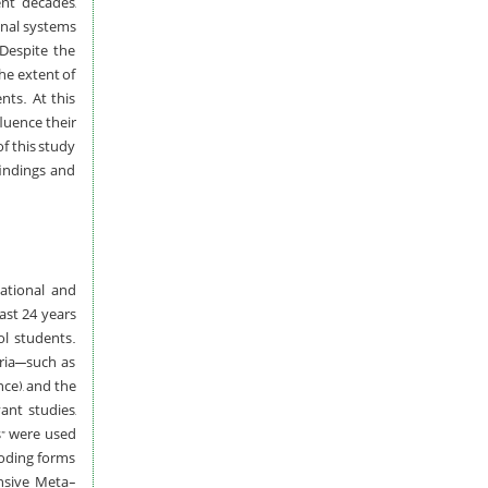
nt decades,
onal systems
Despite the
he extent of
nts. At this
fluence their
f this study
findings and
national and
ast 24 years
ol students.
ria—such as
ce), and the
ant studies,
s” were used
coding forms
ensive Meta-