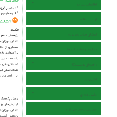
جواد کیهان
اطلاعات نشریه
دانشیار گروه 
1
گروه علوم ترب
2
ارسال مقاله
02.3251
چکیده
اعضای هیات تحریریه
پژوهش حاضر با
دانش‌آموزان دو
بسیاری از نظا
بانک ها و نمایه نامه ها
برآمده‌اند. با
بلندمدت این ر
شناختی، هیجانی
راهنمای نویسندگان
هدف اصلی این م
این راهبرد بر
اخلاق نشر
بخش داوری
روش پژوهش به 
سیاست دسترسی آزاد
دانش‌آموزان ا