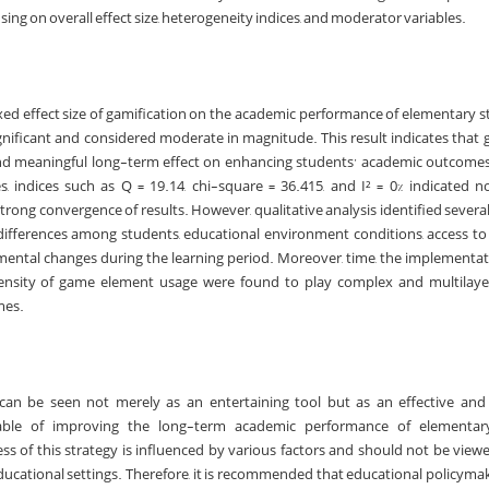
sing on overall effect size, heterogeneity indices, and moderator variables.
ixed effect size of gamification on the academic performance of elementary 
 significant and considered moderate in magnitude. This result indicates that 
and meaningful long-term effect on enhancing students’ academic outcome
, indices such as Q = 19.14, chi-square = 36.415, and I² = 0% indicated no
trong convergence of results. However, qualitative analysis identified severa
l differences among students, educational environment conditions, access to
nmental changes during the learning period. Moreover, time, the implement
ntensity of game element usage were found to play complex and multilaye
mes.
n can be seen not merely as an entertaining tool but as an effective an
able of improving the long-term academic performance of elementar
ess of this strategy is influenced by various factors and should not be view
l educational settings. Therefore, it is recommended that educational policym