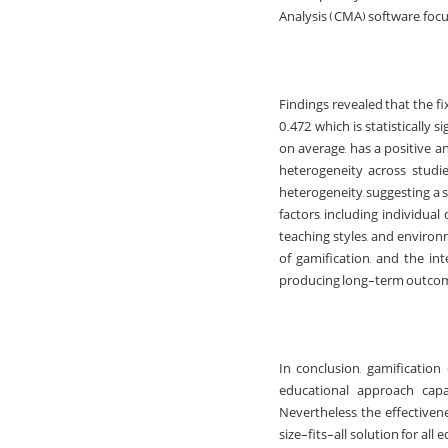
Analysis (CMA) software, focu
Findings revealed that the f
0.472, which is statistically
on average, has a positive 
heterogeneity across studies
heterogeneity, suggesting a s
factors, including individua
teaching styles, and enviro
of gamification, and the i
producing long-term outco
In conclusion, gamificatio
educational approach cap
Nevertheless, the effectiven
size-fits-all solution for al