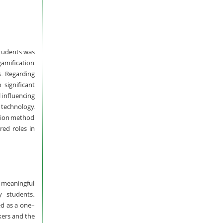
students was
gamification,
s. Regarding
 significant
l influencing
 technology,
ation method
red roles in
d meaningful
y students.
ed as a one-
akers and the