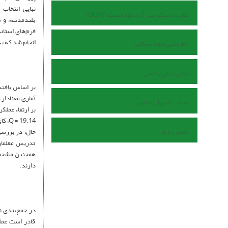
نهایی انتخاب 
نظریه دسترسی آزاد بوداپست (BOAI)
بلندمدت»، و «د
انجام شد که به
خط مشی خود بایگانی
مدل تجاری ناشر
آماری معنادار 
صاحب امتیاز و ناشر
بر ارتقاء عملک
تماس با ما
حال، در بررسی
تدریس معلمان،
همچنین مشخص ش
دارند.
در جمع‌بندی نه
قادر است عملک