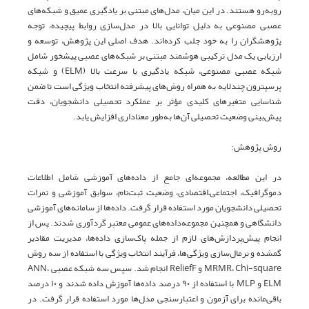
روبه‌رو هستند. در این میان، مدل‌های مبتنی بر یادگیری عمیق و شبکه‌های
عصبی مصنوعی به دلیل توانایی بالا در مدل‌سازی روابط پیچیده، توجه
پژوهشگران را به خود جلب کرده‌اند. هدف اصلی این پژوهش، توسعه و
ارزیابی یک مدل ترکیبی هوشمند مبتنی بر شبکه‌های عصبی پیشخور شامل
شبکه عصبی مصنوعی، شبکه یادگیری با سرعت بالا (ELM) و شبکه
پرسپترون چندلایه به همراه روش‌های پیشرفته انتخاب ویژگی است تا ضمن
شناسایی متغیرهای کلیدی مؤثر بر عملکرد تحصیلی دانشجویان، دقت
پیش‌بینی وضعیت تحصیلی آن‌ها به‌طور معناداری افزایش یابد.
روش پژوهش:
در این مطالعه، مجموعه‌ای جامع از داده‌های آموزشی شامل اطلاعات
دموگرافیک، اجتماعی–اقتصادی، وضعیت ثبت‌نام، سوابق آموزشی و نمرات
تحصیلی دانشجویان مورد استفاده قرار گرفت. داده‌ها از سامانه‌های آموزشی
دانشگاهی و همچنین مجموعه‌داده‌های عمومی معتبر گردآوری شدند. پس از
انجام پیش‌پردازش‌های لازم از جمله پاک‌سازی داده‌ها، مدیریت مقادیر
گمشده و نرمال‌سازی ویژگی‌ها، فرآیند انتخاب ویژگی با استفاده از سه روش
MRMR، Chi-square و ReliefF انجام شد. سپس سه شبکه عصبی ANN،
ELM و MLP با استفاده از ۹۰ درصد داده‌ها آموزش داده شدند و ۱۰ درصد
باقی‌مانده برای آزمون و اعتبارسنجی مدل‌ها مورد استفاده قرار گرفت. در