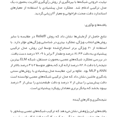
نهایت، خروجی شبکه‌ها با بهره‌گیری از روش رأی‌گیری اکثریت به‌صورت یک
مدل ترکیبی ادغام شد. عملکرد مدل پیشنهادی با استفاده از معیارهای
استاندارد دقت، صحت، فراخوانی و معیار F ارزیابی گردید.
یافته‌ها و نوآوری:
نتایج حاصل از آزمایش‌ها نشان داد که روش ReliefF در مقایسه با سایر
روش‌های انتخاب ویژگی، عملکرد بهتری در شناسایی ویژگی‌های مؤثر دارد. با
استفاده از ۲۰ ویژگی برتر استخراج‌شده توسط این روش، مدل ترکیبی
پیشنهادی به دقت ۸۱.۴۴ درصد و مقدار F برابر با ۷۲.۰۹ درصد دست یافت.
در بررسی عملکرد شبکه‌های عصبی به‌صورت مستقل، شبکه ELM بهترین
نتیجه را با دقت ۸۲.۸ درصد ارائه کرد که به‌طور متوسط ۲ تا ۴ درصد بالاتر از
ANN و MLP بود. علاوه بر این، مقایسه مدل پیشنهادی با روش‌های سنتی
یادگیری ماشین نشان داد که مدل ترکیبی شبکه‌های عصبی توانسته است
دقت پیش‌بینی را بیش از ۷ درصد و دقت طبقه‌بندی را بیش از ۴ درصد
بهبود بخشد که بیانگر برتری معنادار رویکرد پیشنهادی است.
نتیجه‌گیری و کارهای آینده:
یافته‌های این پژوهش نشان می‌دهد که ترکیب شبکه‌های عصبی پیشخور با
روش‌های مناسب انتخاب ویژگی، رویکردی کارآمد و قابل اتکا برای پیش‌بینی