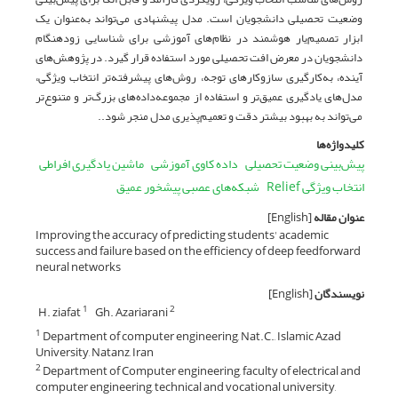
وضعیت تحصیلی دانشجویان است. مدل پیشنهادی می‌تواند به‌عنوان یک
ابزار تصمیم‌یار هوشمند در نظام‌های آموزشی برای شناسایی زودهنگام
دانشجویان در معرض افت تحصیلی مورد استفاده قرار گیرد. در پژوهش‌های
آینده، به‌کارگیری سازوکارهای توجه، روش‌های پیشرفته‌تر انتخاب ویژگی،
مدل‌های یادگیری عمیق‌تر و استفاده از مجموعه‌داده‌های بزرگ‌تر و متنوع‌تر
می‌تواند به بهبود بیشتر دقت و تعمیم‌پذیری مدل منجر شود..
کلیدواژه‌ها
پیش‌بینی وضعیت تحصیلی
داده کاوی آموزشی
ماشین یادگیری افراطی
انتخاب ویژگی Relief
شبکه‌های عصبی پیشخور عمیق
عنوان مقاله
[English]
Improving the accuracy of predicting students' academic
success and failure based on the efficiency of deep feedforward
neural networks
نویسندگان
[English]
H. ziafat
Gh. Azariarani
1
2
Department of computer engineering, Nat.C., Islamic Azad
1
University, Natanz, Iran
Department of Computer engineering, faculty of electrical and
2
computer engineering, technical and vocational university,