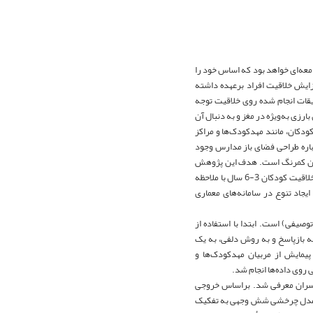
عه‌ای خواهد بود که اساس خود را
زایش خلاقیت افراد برعهده داشته
یقات انجام شده روی خلاقیت توجه
زی به‌ویژه در مغز و به دنبال آن
ودکان، مانند مهدکودک‌ها و مراکز
دبیات گسترده‌ای درباره طراحی فضای باز مدارس وجود
ایران کمرنگ است. هدف این پژوهش
بسترسازی و ارتقاء کیفی فضاهای باز محیط‌های آموزشی در جهت تقویت نقش این فضاها در راستای رشد خلاقیت کودکان 3-6 سال با ملاحظه
جاد تنوع در سامانه‌های معماری
صیفی) است. ابتدا با استفاده از
 بازپاسخ و به روش دلفی، به یک
مایش از مربیان مهدکودک‌ها و
 روی داده‌ها انجام شد.
پسران معرفی شد. براساس خروجی
یر، مدل چرخشی شش وجهی به تفکیک