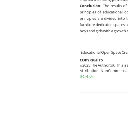
Conclusion:
The results of 
principles of educational o
principles are divided into 
furniture, dedicated spaces, a
boys and girls with a growth
Educational Open Space Cre
COPYRIGHTS
© 2025 The Author(s). This is
Attribution-NonCommercial 4
nc/4.0/
)