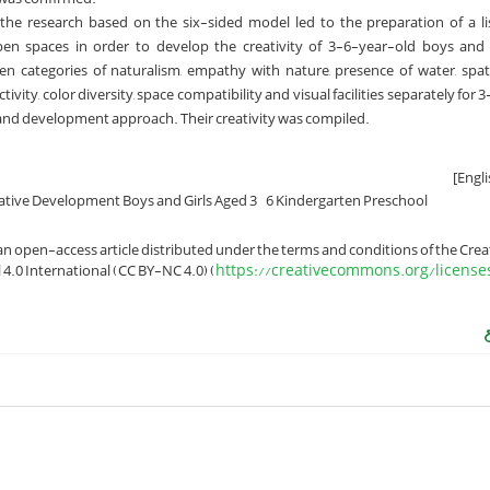
the research based on the six-sided model led to the preparation of a li
pen spaces in order to develop the creativity of 3-6-year-old boys and 
ten categories of naturalism, empathy with nature, presence of water, spatia
ctivity, color diversity, space compatibility and visual facilities separately for
 and development approach. Their creativity was compiled.
ative Development Boys and Girls Aged 3
6 Kindergarten Preschool
 an open-access article distributed under the terms and conditions of the Crea
https://creativecommons.org/license
.0 International (CC BY-NC 4.0) (