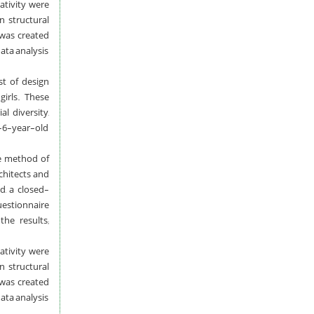
ativity were
n structural
 was created
ata analysis
st of design
girls. These
l diversity,
 3-6-year-old
e method of
rchitects and
d, a closed-
uestionnaire
he results;
ativity were
n structural
 was created
ata analysis