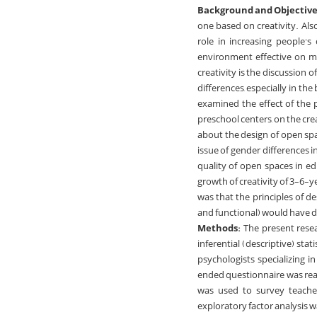
Background and Objective
one based on creativity. Als
role in increasing people's
environment effective on mo
creativity is the discussion 
differences, especially in th
examined the effect of the 
preschool centers, on the cre
about the design of open spa
issue of gender differences in
quality of open spaces in ed
growth of creativity of 3-6-y
was that the principles of d
and functional) would have di
Methods:
The present rese
inferential (descriptive) sta
psychologists specializing 
ended questionnaire was reac
was used to survey teacher
exploratory factor analysis w