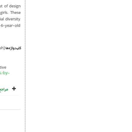
st of design
girls. These
l diversity,
 3-6-year-old
کلیدواژه‌ها
[English]
tive
s/by-
مراجع