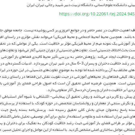
یتی، دانشکده علوم انسانی، دانشگاه تربیت دبیر شهید رجائی، تهران، ایران
https://doi.org/10.22061/tej.2024.94
ف:
اهمیت خلاقیت در عصر حاضر و در جوامع امروزی بر کسی پوشیده نیست. جامعه موفق، جام
ده باشد. همچنین محیط (محیط اجتماعی و محیط فیزیکی) می‌تواند نقش مؤثری در راستای اف
از آموزشی یک نمونه مهم از محیط فیزیکی مؤثر بر خلاقیت است. یکی از عواملی که در تحق
ت بحث اختلاف جنسیتی است. تفاوت‌های جنسیتی از دوران جنینی آغاز می‌شود و تفاوت‌های بار
ی و خلاقیت ایجاد می‌کند. پژوهش حاضر به بررسی تأثیر محیط کالبدی فضاهای باز آموزشی ک
پیش دبستانی در رشد خلاقیت دختران و پسران 3-6 سال در شهر تهران می‌پردازد. ا
ه‌های مختلف به آن پرداخته شده اما توجه به موضوع تفاوت‌های جنسیتی در این حوزه در 
سیتی است. همچنین، فرضیه اصلی تحقیق آن است که اصول طراحی فضای باز آموزشی با ای
ردی) بر خلاقیت دختران و پسران خردسال آثار متفاوتی دارد.
 پیش رو کاربردی می‌باشد و روش تحقیق آن پیمایشی- اکتشافی با شیوه آمار استنباطی (تو
و نگرش سنجی از معماران و روانشناسان متخصص در حوزه کودک، با استفاده از پرسش‌نامه
ته پاسخ به‌عنوان مبنای بخش کمّی تحقیق رسیده شد. پرسش‌نامه بسته پاسخ جهت پی
ی شهر تهران استفاده شد و علاوه بر استفاده از نتایج، برای آمار توصیفی، تحلیل عاملی اکتشافی
 مؤثر بر طراحی فضای باز آموزشی جهت رشد خلاقیت کودکان به تفکیک برای دختران و 
کتشافی، عوامل ساختاری اصلی مشخص گردید. با استفاده از این عوامل و اجرای تحلیل مس