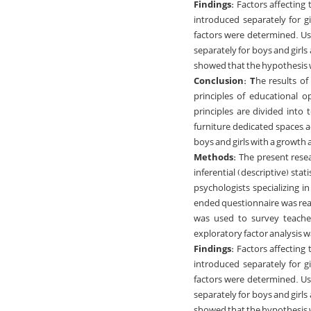
Findings:
Factors affecting 
introduced separately for g
factors were determined. Us
separately for boys and girls
showed that the hypothesis
Conclusion: T
he results of
principles of educational o
principles are divided into 
furniture, dedicated spaces, a
boys and girls with a growth
Methods:
The present rese
inferential (descriptive) sta
psychologists specializing 
ended questionnaire was reac
was used to survey teacher
exploratory factor analysis w
Findings:
Factors affecting 
introduced separately for g
factors were determined. Us
separately for boys and girls
showed that the hypothesis