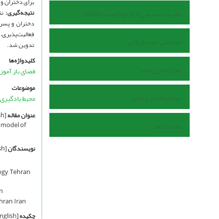
برای دختران و پسران 3-6 سال ساخته شد. براساس مدل نهایی فرضیه پژوهش نیز بررسی شدند
نتیجه‌گیری:
نت
نظریه دسترسی آزاد بوداپست (BOAI)
خط مشی خود بایگانی
تدوین شد.
کلیدواژه‌ها
مدل تجاری ناشر
فضای باز آموز
موضوعات
صاحب امتیاز و ناشر
محیط یادگیری
عنوان مقاله
[English]
 model of
تماس با ما
نویسندگان
[English]
ogy, Tehran,
an
hran, Iran
چکیده
[English]