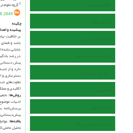
اطلاعات نشریه
گروه علوم ترب
3
58.2849
ارسال مقاله
چکیده
پیشینه و اهدا
بر خلاقیت نها
اعضای هیات تحریریه
باشد و فضای ب
شایانی نشده اس
بانک ها و نمایه نامه ها
در رشد یادگیر
دارد و از جنب
راهنمای نویسندگان
تفاوت‌های جن
(کالبدی و عملک
اخلاق نشر
روش‌ها‌:
تحقیق
ادبیات موضوع 
بخش داوری
پرسش‌نامه بس
پیش‌دبستانی‌ها
یافته‌ها:
عوامل
سیاست دسترسی آزاد
تحلیل عاملی ا