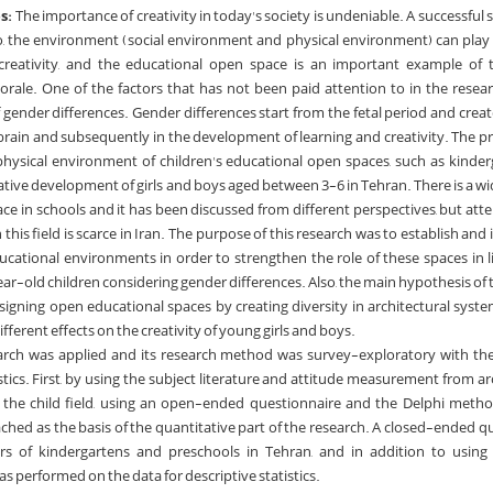
s:
The importance of creativity in today's society is undeniable. A successful s
o, the environment (social environment and physical environment) can play 
 creativity, and the educational open space is an important example of 
rale. One of the factors that has not been paid attention to in the rese
of gender differences. Gender differences start from the fetal period and creat
e brain and subsequently in the development of learning and creativity. The p
physical environment of children's educational open spaces, such as kinde
ative development of girls and boys aged between 3-6 in Tehran. There is a wi
ce in schools and it has been discussed from different perspectives, but atte
 this field is scarce in Iran. The purpose of this research was to establish an
ucational environments in order to strengthen the role of these spaces in l
ear-old children considering gender differences. Also, the main hypothesis of
esigning open educational spaces by creating diversity in architectural syste
fferent effects on the creativity of young girls and boys.
arch was applied and its research method was survey-exploratory with th
tistics. First, by using the subject literature and attitude measurement from a
in the child field, using an open-ended questionnaire and the Delphi metho
hed as the basis of the quantitative part of the research. A closed-ended q
s of kindergartens and preschools in Tehran, and in addition to using t
as performed on the data for descriptive statistics.