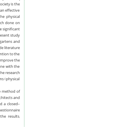
ociety is the
an effective
the physical
arch done on
e significant
resent study
rgartens and
de literature
ntion to the
d improve the
ine with the
 the research
ms (physical
e method of
rchitects and
d, a closed-
uestionnaire
he results;