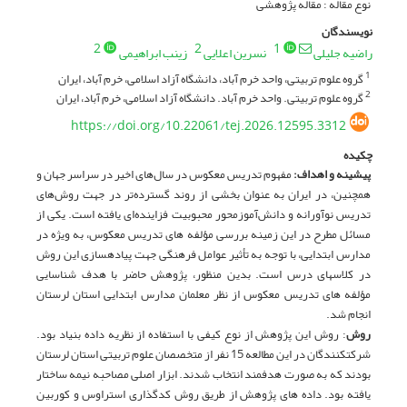
نوع مقاله : مقاله پژوهشی
نویسندگان
2
2
1
راضیه جلیلی
نسرین اعلایی
زینب ابراهیمی
گروه علوم تربیتی، واحد خرم آباد، دانشگاه آزاد اسلامی، خرم آباد، ایران
1
گروه علوم تربیتی. واحد خرم آباد. دانشگاه آزاد اسلامی، خرم آباد، ایران
2
https://doi.org/10.22061/tej.2026.12595.3312
چکیده
پیشینه و اهداف:
مفهوم تدریس معکوس در سال‌های اخیر در سراسر جهان و
همچنین، در ایران به ­عنوان بخشی از روند گسترده‌تر در جهت روش‌های
تدریس نوآورانه و دانش‌آموزمحور محبوبیت فزاینده‌ای یافته است. یکی از
مسائل مطرح در این زمینه بررسی مؤلفه­ های تدریس معکوس، به ­ویژه در
مدارس ابتدایی، با توجه به تأثیر عوامل فرهنگی جهت پیاده­سازی این روش
در کلاس­های درس است. بدین منظور، پژوهش حاضر با هدف شناسایی
مؤلفه ­های تدریس معکوس از نظر معلمان مدارس ابتدایی استان لرستان
انجام شد.
روش
: روش این پژوهش از نوع کیفی با استفاده از نظریه داده بنیاد بود.
شرکت­کنندگان در این مطالعه 15 نفر از متخصصان علوم تربیتی استان لرستان
بودند که به ­صورت هدفمند انتخاب شدند. ابزار اصلی مصاحبه نیمه ساختار
یافته بود. داده ­های پژوهش از طریق روش کدگذاری استراوس و کوربین