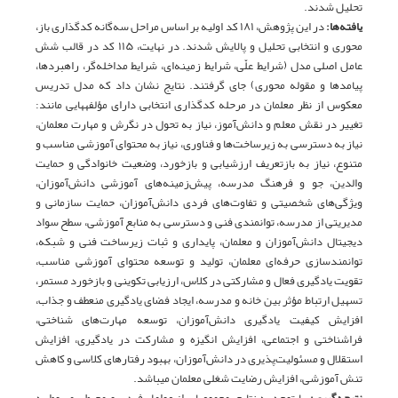
تحلیل شدند.
یافته
ها:
در این پژوهش، ۱۸۱ کد اولیه بر اساس مراحل سه‌گانه کدگذاری باز،
محوری و انتخابی تحلیل و پالایش شدند. در نهایت، ۱۱۵ کد در قالب شش
عامل اصلی مدل (شرایط علّی، شرایط زمینه‌ای، شرایط مداخله‌گر، راهبردها،
پیامدها و مقوله محوری) جای گرفتند. نتایج نشان داد که مدل تدریس
معکوس از نظر معلمان در مرحله کدگذاری انتخابی دارای مؤلفه­هایی مانند:
تغییر در نقش معلم و دانش‌آموز، نیاز به تحول در نگرش و مهارت معلمان،
نیاز به دسترسی به زیرساخت‌ها و فناوری، نیاز به محتوای آموزشی مناسب و
متنوع، نیاز به بازتعریف ارزشیابی و بازخورد، وضعیت خانوادگی و حمایت
والدین، جو و فرهنگ مدرسه، پیش‌زمینه‌های آموزشی دانش‌آموزان،
ویژگی‌های شخصیتی و تفاوت‌های فردی دانش‌آموزان، حمایت سازمانی و
مدیریتی از مدرسه، توانمندی فنی و دسترسی به منابع آموزشی، سطح سواد
دیجیتال دانش‌آموزان و معلمان، پایداری و ثبات زیرساخت فنی و شبکه،
توانمندسازی حرفه‌ای معلمان، تولید و توسعه محتوای آموزشی مناسب،
تقویت یادگیری فعال و مشارکتی در کلاس، ارزیابی تکوینی و بازخورد مستمر،
تسهیل ارتباط مؤثر بین خانه و مدرسه، ایجاد فضای یادگیری منعطف و جذاب،
افزایش کیفیت یادگیری دانش‌آموزان، توسعه مهارت‌های شناختی،
فراشناختی و اجتماعی، افزایش انگیزه و مشارکت در یادگیری، افزایش
استقلال و مسئولیت‌پذیری در دانش‌آموزان، بهبود رفتارهای کلاسی و کاهش
تنش آموزشی، افزایش رضایت شغلی معلمان می­باشد.
نتیجه
گیری:
با توجه به نتایج، مجموعه­ای از عوامل فردی و محیطی مربوط به