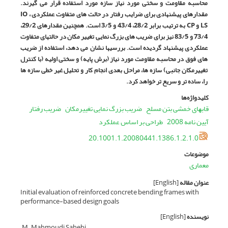
محاسبه مقاومت و سختی مورد نیاز سازه مورد استفاده قرار می گیرند.
مقدارهای پیشنهادی برای ضرایب رفتار در حالت های متفاوت عملکردی
،
IO
LS
و
CP
به ترتیب برابر 28/2، 43/4 و 3/5 است. همچنین مقدارهای 29/2،
73/4 و 83/5 نیز برای ضریب های بزرگ نمایی تغییر مکان در حالتهای متفاوت
عملکردی پیشنهاد گردیده است. بررسیها نشان می دهد، استفاده از ضریب
های فوق در محاسبه مقاومت مورد نیاز (برش پایه) و سختی اولیه (با کنترل
تغییرمکان جانبی) سازه ها، مراحل بعدی انجام کار و تحلیل غیر خطی سازه ها
را، ساده تر و سریع تر خواهد کرد.
کلیدواژه‌ها
ﻗﺎﺑﻬﺎی ﺧﻤﺸﯽ ﺑﺘﻦ ﻣﺴﻠﺢ
ﺿﺮﯾﺐ ﺑﺰرگ ﻧﻤﺎﯾﯽ ﺗﻐﯿﯿﺮﻣﮑﺎن
ﺿﺮﯾﺐ رﻓﺘﺎر
آﯾﯿﻦ ﻧﺎﻣﻪ 2008
طراحی بر اساس ﻋﻤﻠﮑﺮد
20.1001.1.20080441.1386.1.2.1.0
موضوعات
معماری
عنوان مقاله
[English]
Initial evaluation of reinforced concrete bending frames with
performance-based design goals
نویسنده
[English]
M. Mahmoudi Sahebi