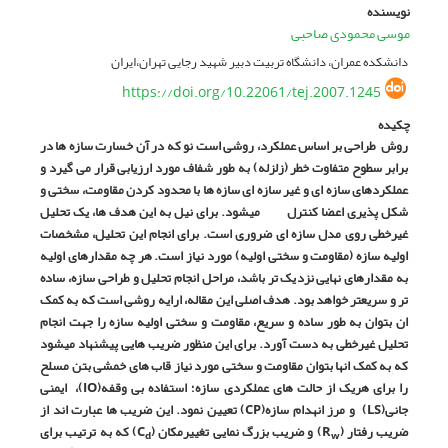
نویسنده
موسی محمودی صاحبی
دانشکده عمران، دانشگاه تربیت دبیر شهید رجایی تهران،ایران
https://doi.org/10.22061/tej.2007.1245
چکیده
روش طراحی بر اساس عملکرد، روشی است نو که در آن خسارت سازه ها در
برابر سطوح متفاوت خطر (زلزله) به طور شفاف مورد ارزیابی قرار می گیرد و
عملکردهای سازه ای و غیر سازه ای سازه ها با محدود کردن مقاومت، سختی و
شکل پذیری اعضا کنترل می­شود. برای نیل به این هدف ها، یک تحلیل
غیرخطی روی مدل سازه ای ضروری است. برای انجام این تحلیل، مشخصات
اولیه سازه (مقاومت و سختی اولیه) مورد نیاز است. هر چه مقدارهای اولیه
به مقدارهای نهایی نزدیک تر باشد، مراحل انجام تحلیل و طراحی سازه، ساده
تر و سریعتر خواهد بود. هدف اصلی این مقاله، ارایه روشی است که به کمک
ان بتوان به طور ساده و سریع، مقاومت و سختی اولیه سازه را جهت انجام
تحلیل غیرخطی به دست آورد. برای این منظور ضریب هایی پیشنهاد می­شود
که به کمک انها بتوان مقاومت و سختی مورد نیاز قاب های خمشی بتن مسلح
را برای هریک از حالت های عملکردی سازه؛ استفاده بی وقفه
(
IO
)
، ایمنی
جانی
(
LS
)
و مرز انهدام سازه
(
CP
)
تعیین نمود. این ضریب ها عبارت اند از
ضریب رفتار (
R
) و ضریب بزرگ نمایی تغییرمکان (
C
) که به ترتیب برای
d
w