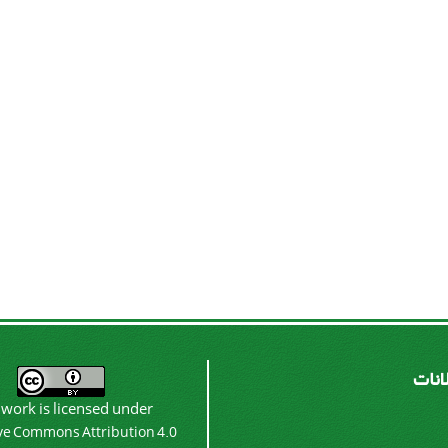
لانات
 work is licensed under
ve Commons Attribution 4.0