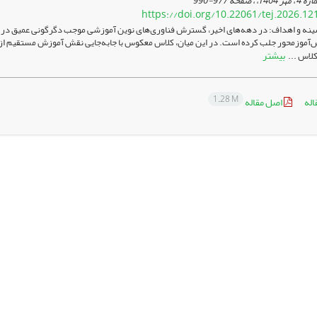
977-990
https://doi.org/10.22061/tej.2026.12
ینه و اهداف: در دهه‌های اخیر، گسترش فناوری‌های نوین آموزشی موجب دگرگونی عمیق در ش
ش‌آموزمحور جلب کرده است. در این میان، کلاس معکوس با جابه‌جایی نقش آموزش مستقیم از 
بیشتر
کلاس ...
1.28 M
اله
اصل مقاله