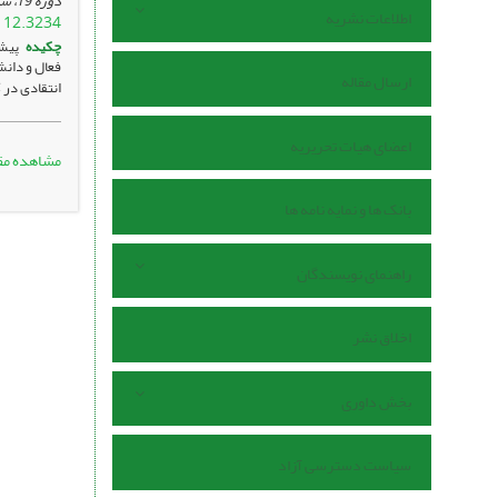
دوره 19، شماره 4 ، مهر 1404، ، صفحه
اطلاعات نشریه
112.3234
چکیده
پیش
فعال و دان
ارسال مقاله
انتقادی در 
اعضای هیات تحریریه
مشاهده مق
بانک ها و نمایه نامه ها
راهنمای نویسندگان
اخلاق نشر
بخش داوری
سیاست دسترسی آزاد