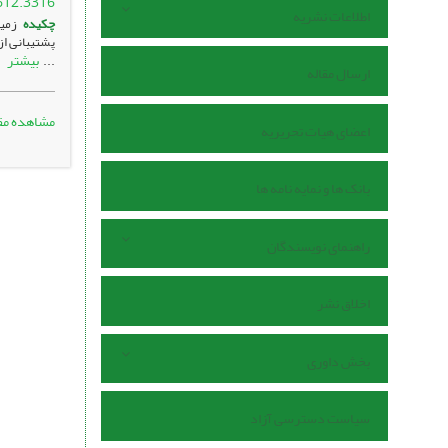
612.3316
اطلاعات نشریه
چکیده
زمین
پشتیبانی از
بیشتر
...
ارسال مقاله
مشاهده مق
اعضای هیات تحریریه
بانک ها و نمایه نامه ها
راهنمای نویسندگان
اخلاق نشر
بخش داوری
سیاست دسترسی آزاد