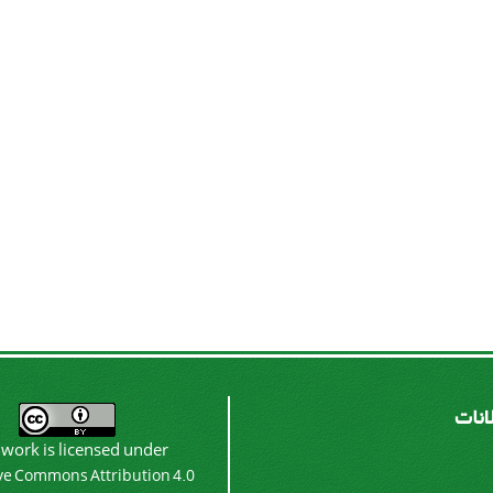
لانات
 work is licensed under
ve Commons Attribution 4.0