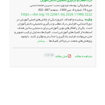
درک مطلب و درگیری تحصیلی دانش‌آموزان
مریم پازوکی؛ یوسف مهدوی نسب؛ نسرین محمدحسنی
دوره 19، شماره 4 ، مهر 1404، ، صفحه
887-902
https://doi.org/10.22061/tej.2026.11988.3222
چکیده
پیشینه و اهداف: امروزه یکی از چالش‌های اصلی آموزش در
دورۀ ابتدایی، افزایش درک مطلب و درگیری تحصیلی دانش‌آموزان
است. یکی از راهکارهای نوین آموزشی برای دستیابی به این هدف،
استفاده از کمیک‌های آموزشی است. کمیک‌ها به‌دلیل ترکیب تصویر و
متن می‌توانند فرایند یادگیری را جذاب‌تر و مؤثرتر کنند. با وجود
بیشتر
پژوهش‌های متعدد دربارۀ اثر کمیک‌ها ...
1.91 M
مشاهده مقاله
اصل مقاله