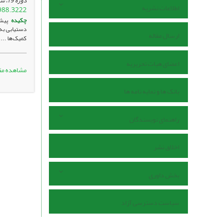
دوره 19، شماره 4 ، مهر 1404، ، صفحه
اطلاعات نشریه
988.3222
چکیده
پیشی
دستیابی به 
ارسال مقاله
کمیک‌ها ...
اعضای هیات تحریریه
مشاهده مق
بانک ها و نمایه نامه ها
راهنمای نویسندگان
اخلاق نشر
بخش داوری
سیاست دسترسی آزاد