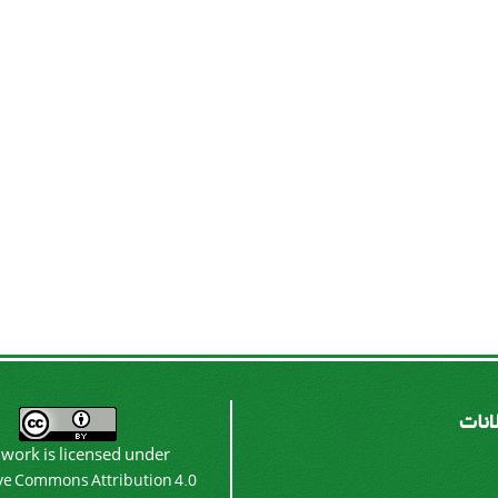
لانات
 work is licensed under
ve Commons Attribution 4.0