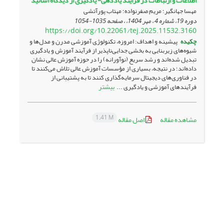
اطلاعات و ارتباطات در فرایند یاددهی- یادگیری از دیدگاه اساتید
مهسا جهانگیر؛ مریم صفرنواده؛ مهتاب پورآتشی
دوره 19، شماره 4 ، مهر 1404، ، صفحه
1035-1054
https://doi.org/10.22061/tej.2025.11532.3160
چکیده
پیشینه و اهداف: امروزه، تکنولوژی آموزشی مدرن و مدل‌ها و
شیوه‌های زیربنایی به بخشی جدایی‌ناپذیر از فرآیند آموزش و یادگیری
تبدیل شده‌اند و رشد سریع (نوآورانه) را در حوزه آموزش عالی نشان
داده‌اند؛ در نتیجه، بسیاری از مؤسسات آموزش عالی تلاش می‌کنند تا
در فناوری‌های دیجیتال سرمایه‌گذاری کنند تا به پشتیبانی از
بیشتر
فرآیندهای آموزشی و یادگیری ...
1.41 M
مشاهده مقاله
اصل مقاله