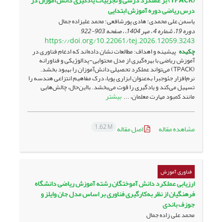
(TPACK) بر عملکرد درسی و تجربیات یادگیری دانش‌آموزان در
درس ریاضی دوره آموزش ابتدایی
یاسمن علی محمدی؛ هادی پورشافعی؛ محمد علیزاده جمال
دوره 19، شماره 4 ، مهر 1404، ، صفحه
903-922
https://doi.org/10.22061/tej.2026.12059.3243
چکیده
پیشینه و اهداف: مطالعات نشان داده‌اند که ادغام فناوری در
آموزش ریاضی با بهره‌گیری از مدل محتوایی-پدالوژیکی و فناورانه
(TPACK) می‌تواند عملکرد تحصیلی دانش‌آموزان را بهبود بخشد.
نرم‌افزار جئوجبرا به‌عنوان ابزاری پویا، درک مفاهیم انتزاعی هندسه را
تسهیل می‌کند و یادگیری را قوت می‌بخشد. بااین‌حال، چالش‌هایی
بیشتر
مانند کمبود مهارت معلمان، ...
1.62 M
مشاهده مقاله
اصل مقاله
فناوری آموزش
ارزیابی عملکرد دانش آموختگان رشته آموزش ریاضی دانشگاه
فرهنگیان از نظر به‌کارگیری فناوری بر اساس مدل جان وایلز و
جوزف باندی
محمد علی زاده جمال