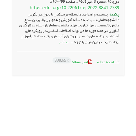
دوره 16، شماره 3 ، تیر 1401، ، صفحه
499-510
https://doi.org/10.22061/tej.2022.8841.2739
چکیده
پیشینه و اهداف: دانشگاه فرهنگیان با تحول در نگرش
دانشجو­معلمان نسبت به مسأله آموزش و همچنین بالا بردن سطح
دانش تخصصی و مهارت­های حرفه­ای دانشجو­معلمان از جمله به‌کارگیری
فناوری در همه حوزه ­ها می تواند اصلاحات اساسی در رویکردهای
آموزشی، برنامه های درسی و روش­های آموزش بهتر به دانش ­آموزان
بیشتر
ایجاد نماید. در این میان با توجه ...
838.65 K
مشاهده مقاله
اصل مقاله