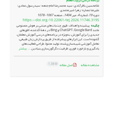
برنامه درسی تربیت معلم
غلامحسین باقرآبادی؛ سید محمدرضا امام جمعه؛ سیدرسول عمادی؛
علیرضا عصاره؛ زهرا شیرمحمدی
دوره 19، شماره 4 ، مهر 1404، ، صفحه
1067-1078
https://doi.org/10.22061/tej.2026.11746.3195
چکیده
پیشینه و اهداف: ظهور چت‌بات‌های مبتنی بر هوش مصنوعی
مانند ChatGPT، Google Bard و Bing در دهۀ گذشته، افق‌های
جدیدی را برای آموزش، به‌ویژه در برنامه‌های درسی آموزش معلمان،
گشوده است. این ابزارهای پیشرفته از طریق پردازش زبان طبیعی،
تعامل آموزشی شبیه‌سازی‌شده، تولید محتوا، طراحی فعالیت‌های
بیشتر
یادگیری و بازخورد فوری، ظرفیت دگرگون‌سازی بنیادین ...
1.38 M
مشاهده مقاله
اصل مقاله